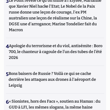
3
Le Point révèle ce qu'on sniffe à l'Elysée, Marianne
que Xavier Niel hacke l'Etat; Le Nobel de la Paix
russe donne une leçon de courage, l'ex PM
australien une leçon de réalisme sur la Chine, la
DGSE une d'arrogance; Marine Tondelier fait du
Macron
4
Apologie du terrorisme et du viol, antisémite : Boro
700, le chanteur à cagoule de l’un des tubes de l’été
2026
5
Bons baisers de Russie ? Voilà ce qui se cache
derrière les attaques aux drones à l'aéroport de
Leipzig
6
« Sionistes, hors des Facs », soutien au Hamas : du
GUD à LFI, les mêmes slogans, la même haine