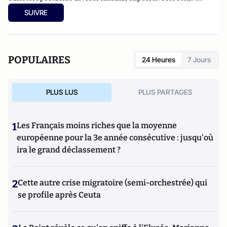
Culture-Tops a été créé en novembre 2013 par Jacques
SUIVRE
Paugam , journaliste et écrivain, et son fils, Gabriel
Lecarpentier-Paugam, 23 ans, en Master d'école de
commerce, et grand amateur de One Man Shows.
POPULAIRES
24 Heures
7 Jours
PLUS LUS
PLUS PARTAGES
1
Les Français moins riches que la moyenne
européenne pour la 3e année consécutive : jusqu'où
ira le grand déclassement ?
2
Cette autre crise migratoire (semi-orchestrée) qui
se profile après Ceuta