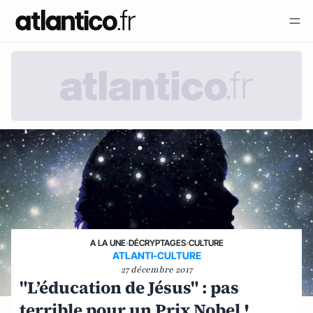
A LA UNE
›
DÉCRYPTAGES
›
CULTURE
ATLANTI-CULTURE
27 décembre 2017
"L’éducation de Jésus" : pas
terrible pour un Prix Nobel !