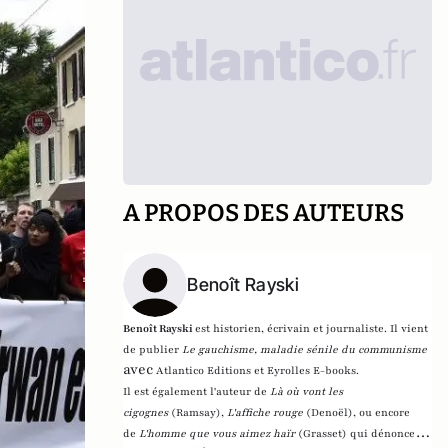
A PROPOS DES AUTEURS
Benoît Rayski
Benoît Rayski
est historien, écrivain et journaliste. Il vient
de publier
Le gauchisme, maladie sénile du communisme
avec
Atlantico Editions et Eyrolles E-books.
Il est également l'auteur de
Là où vont les
cigognes
(Ramsay),
L'affiche rouge
(Denoël), ou encore
de
L'homme que vous aimez haïr
(Grasset)
qui dénonce l'