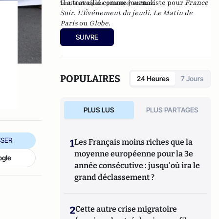
Il a travaillé comme journaliste pour
France
"anti-sarkozysme primaire" ambiant.
Soir
,
L'Événement du jeudi
,
Le Matin de
Paris
ou
Globe
.
SUIVRE
POPULAIRES
24 Heures
7 Jours
PLUS LUS
PLUS PARTAGES
SER
1
Les Français moins riches que la
moyenne européenne pour la 3e
ogle
année consécutive : jusqu'où ira le
grand déclassement ?
2
Cette autre crise migratoire