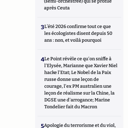
(semi-orchestrée) qui se profile
après Ceuta
3
L’été 2026 confirme tout ce que
les écologistes disent depuis 50
ans : non, et voilà pourquoi
4
Le Point révèle ce qu'on sniffe à
l'Elysée, Marianne que Xavier Niel
hacke l'Etat; Le Nobel de la Paix
russe donne une leçon de
courage, l'ex PM australien une
leçon de réalisme sur la Chine, la
DGSE une d'arrogance; Marine
Tondelier fait du Macron
5
Apologie du terrorisme et du viol,