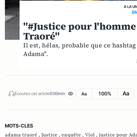
A LA U
E
"#Justice pour l'homme 
Traoré"
Il est, hélas, probable que ce hashta
Adama".
Aa
100%
Écoutez cet article
0:00min
Aa
MOTS-CLES
adama traoré ,
Justice ,
enquête ,
Viol ,
justice pour Ad