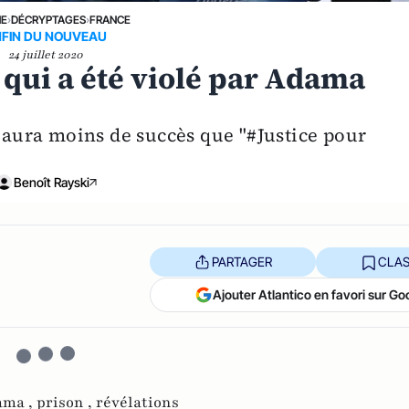
NE
›
DÉCRYPTAGES
›
FRANCE
NFIN DU NOUVEAU
24 juillet 2020
qui a été violé par Adama
g aura moins de succès que "#Justice pour
Benoît Rayski
PARTAGER
CLAS
Ajouter Atlantico en favori sur Go
ama ,
prison ,
révélations