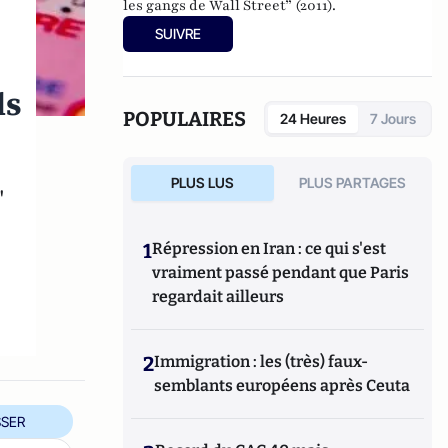
les gangs de Wall Street” (2011).
SUIVRE
ls
POPULAIRES
24 Heures
7 Jours
PLUS LUS
PLUS PARTAGES
"
1
Répression en Iran : ce qui s'est
vraiment passé pendant que Paris
regardait ailleurs
2
Immigration : les (très) faux-
semblants européens après Ceuta
SER