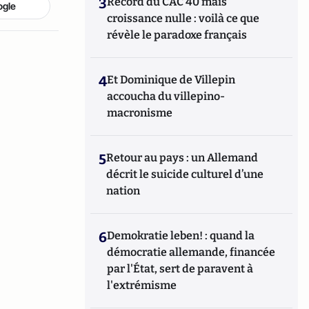
3
Record du CAC 40 mais
ogle
croissance nulle : voilà ce que
révèle le paradoxe français
4
Et Dominique de Villepin
accoucha du villepino-
macronisme
5
Retour au pays : un Allemand
décrit le suicide culturel d’une
nation
6
Demokratie leben! : quand la
démocratie allemande, financée
par l'État, sert de paravent à
l'extrémisme