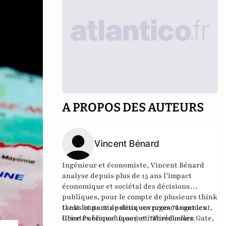
A PROPOS DES AUTEURS
Vincent Bénard
Ingénieur et économiste, Vincent Bénard
analyse depuis plus de 15 ans l’impact
économique et sociétal des décisions
publiques, pour le compte de plusieurs think
tanks et partis politiques promouvant les
Il est l'auteur de deux ouvrages “Logement,
libertés économiques et individuelles.
Crise Publique” (2007) et “Foreclosure Gate,