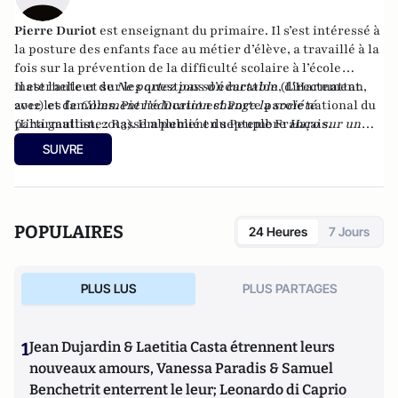
Pierre Duriot
est enseignant du primaire. Il s’est intéressé à
la posture des enfants face au métier d’élève, a travaillé à la
fois sur la prévention de la difficulté scolaire à l’école
maternelle et sur les questions d’éducation, directement
Il est l'auteur de
Ne portez pas son cartable
(L'Harmattan,
avec les familles. Pierre Duriot est Porte parole national du
2012) et de
Comment l’éducation change la société
parti gaulliste : Rassemblement du Peuple Français.
(L’harmattan, 2013). Il a publié en septembre
Haro sur un
prof, du côté obscur de l'éducation
(Godefroy de Bouillon,
SUIVRE
2015).
POPULAIRES
24 Heures
7 Jours
PLUS LUS
PLUS PARTAGES
1
Jean Dujardin & Laetitia Casta étrennent leurs
nouveaux amours, Vanessa Paradis & Samuel
Benchetrit enterrent le leur; Leonardo di Caprio