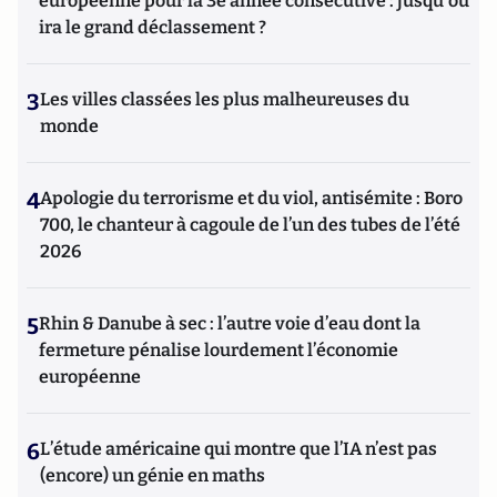
européenne pour la 3e année consécutive : jusqu'où
ira le grand déclassement ?
3
Les villes classées les plus malheureuses du
monde
4
Apologie du terrorisme et du viol, antisémite : Boro
700, le chanteur à cagoule de l’un des tubes de l’été
2026
5
Rhin & Danube à sec : l’autre voie d’eau dont la
fermeture pénalise lourdement l’économie
européenne
6
L’étude américaine qui montre que l’IA n’est pas
(encore) un génie en maths