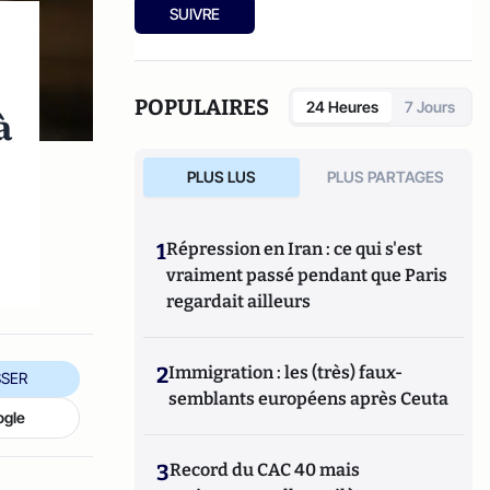
SUIVRE
POPULAIRES
24 Heures
7 Jours
à
PLUS LUS
PLUS PARTAGES
1
Répression en Iran : ce qui s'est
vraiment passé pendant que Paris
regardait ailleurs
2
Immigration : les (très) faux-
SER
semblants européens après Ceuta
ogle
3
Record du CAC 40 mais