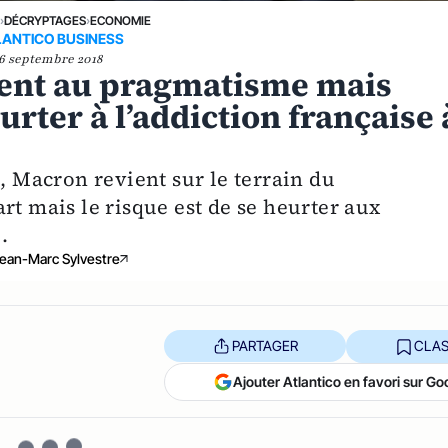
E
›
DÉCRYPTAGES
›
ECONOMIE
LANTICO BUSINESS
6 septembre 2018
ent au pragmatisme mais
urter à l’addiction française 
e, Macron revient sur le terrain du
rt mais le risque est de se heurter aux
.
ean-Marc Sylvestre
PARTAGER
CLAS
Ajouter Atlantico en favori sur Go