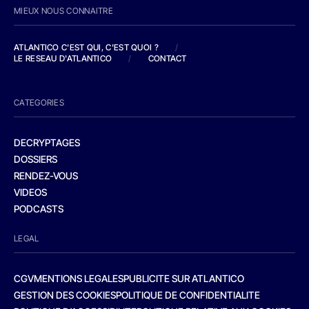
MIEUX NOUS CONNAITRE
ATLANTICO C'EST QUI, C'EST QUOI ?
/
LE RESEAU D'ATLANTICO
/
CONTACT
CATEGORIES
DECRYPTAGES
DOSSIERS
RENDEZ-VOUS
VIDEOS
PODCASTS
LEGAL
CGV
MENTIONS LEGALES
PUBLICITE SUR ATLANTICO
GESTION DES COOKIES
POLITIQUE DE CONFIDENTIALITE