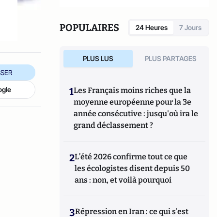
POPULAIRES
24 Heures
7 Jours
PLUS LUS
PLUS PARTAGES
SER
ogle
1
Les Français moins riches que la
moyenne européenne pour la 3e
année consécutive : jusqu'où ira le
grand déclassement ?
2
L’été 2026 confirme tout ce que
les écologistes disent depuis 50
ans : non, et voilà pourquoi
3
Répression en Iran : ce qui s'est