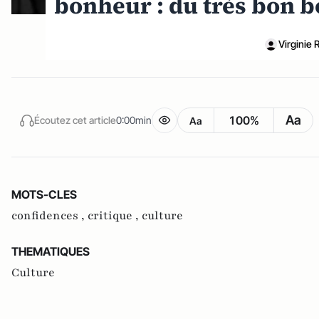
bonheur : du très bon 
Virginie
Aa
100%
Écoutez cet article
0:00min
Aa
MOTS-CLES
confidences ,
critique ,
culture
THEMATIQUES
Culture