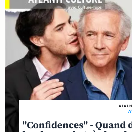
A LA UN
A
"Confidences" - Quand 