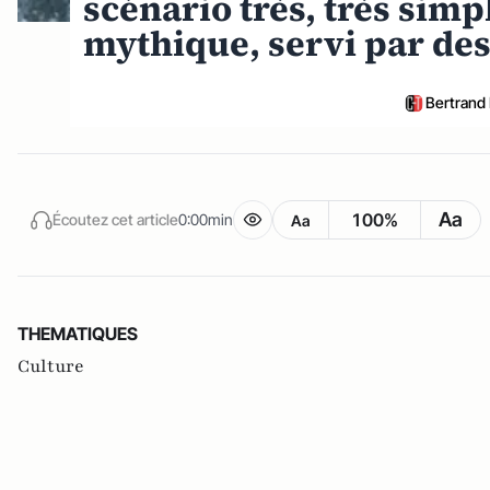
scénario très, très sim
mythique, servi par de
Bertrand
Aa
100%
Écoutez cet article
0:00min
Aa
THEMATIQUES
Culture