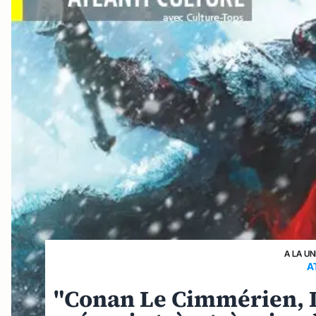
A LA UN
A
"Conan Le Cimmérien, La