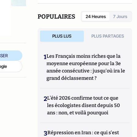
POPULAIRES
24 Heures
7 Jours
PLUS LUS
PLUS PARTAGES
SER
1
Les Français moins riches que la
moyenne européenne pour la 3e
ogle
année consécutive : jusqu'où ira le
grand déclassement ?
2
L’été 2026 confirme tout ce que
les écologistes disent depuis 50
ans : non, et voilà pourquoi
3
Répression en Iran : ce qui s'est