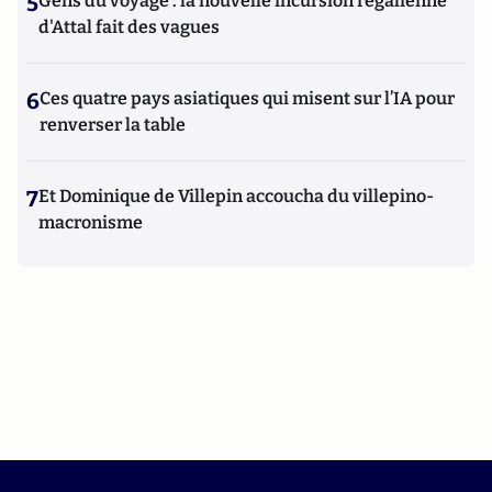
5
Gens du voyage : la nouvelle incursion régalienne
d'Attal fait des vagues
6
Ces quatre pays asiatiques qui misent sur l’IA pour
renverser la table
7
Et Dominique de Villepin accoucha du villepino-
macronisme