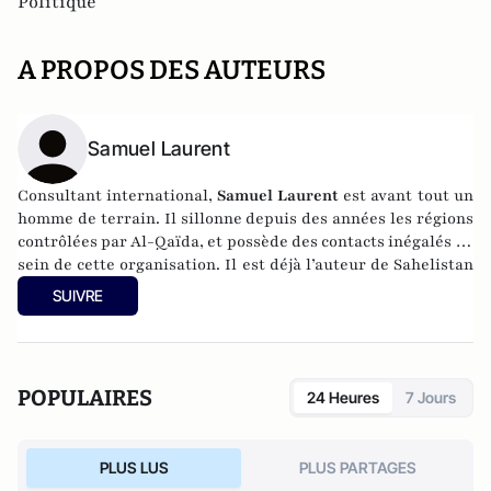
Politique
A PROPOS DES AUTEURS
Samuel Laurent
Consultant international,
Samuel Laurent
est avant tout un
homme de terrain. Il sillonne depuis des années les régions
contrôlées par Al-Qaïda, et possède des contacts inégalés au
sein de cette organisation. Il est déjà l’auteur de Sahelistan
(Seuil, 2013), salué par la critique.
SUIVRE
POPULAIRES
24 Heures
7 Jours
PLUS LUS
PLUS PARTAGES