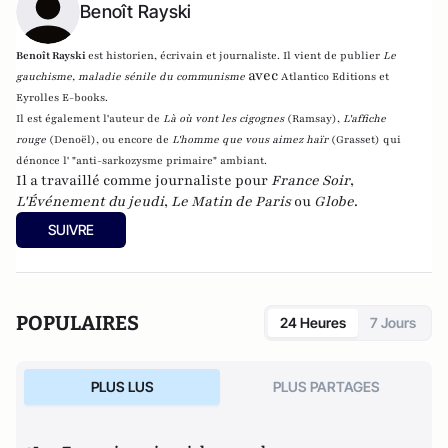
Benoît Rayski
Benoît Rayski
est historien, écrivain et journaliste. Il vient de publier
Le
avec
gauchisme, maladie sénile du communisme
Atlantico Editions et
Eyrolles E-books.
Il est également l'auteur de
Là où vont les cigognes
(Ramsay),
L'affiche
rouge
(Denoël), ou encore de
L'homme que vous aimez haïr
(Grasset)
qui
dénonce l' "anti-sarkozysme primaire" ambiant.
Il a travaillé comme journaliste pour
France Soir
,
L'Événement du jeudi
,
Le Matin de Paris
ou
Globe
.
SUIVRE
POPULAIRES
24 Heures
7 Jours
PLUS LUS
PLUS PARTAGES