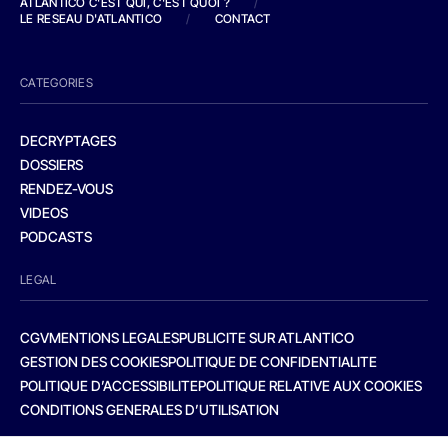
ATLANTICO C'EST QUI, C'EST QUOI ?
/
LE RESEAU D'ATLANTICO
/
CONTACT
CATEGORIES
DECRYPTAGES
DOSSIERS
RENDEZ-VOUS
VIDEOS
PODCASTS
LEGAL
CGV
MENTIONS LEGALES
PUBLICITE SUR ATLANTICO
GESTION DES COOKIES
POLITIQUE DE CONFIDENTIALITE
POLITIQUE D’ACCESSIBILITE
POLITIQUE RELATIVE AUX COOKIES
CONDITIONS GENERALES D’UTILISATION