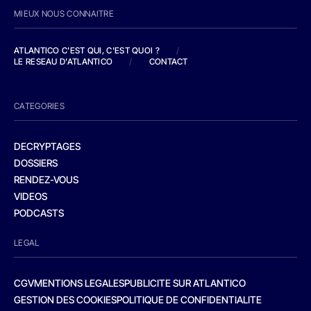
MIEUX NOUS CONNAITRE
ATLANTICO C'EST QUI, C'EST QUOI ?
/
LE RESEAU D'ATLANTICO
/
CONTACT
CATEGORIES
DECRYPTAGES
DOSSIERS
RENDEZ-VOUS
VIDEOS
PODCASTS
LEGAL
CGV
MENTIONS LEGALES
PUBLICITE SUR ATLANTICO
GESTION DES COOKIES
POLITIQUE DE CONFIDENTIALITE