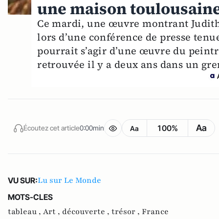
une maison toulousaine
Ce mardi, une œuvre montrant Judith
lors d’une conférence de presse tenue 
pourrait s’agir d’une œuvre du peintr
retrouvée il y a deux ans dans un gr
Aa
100%
Écoutez cet article
0:00min
Aa
Lu sur Le Monde
VU SUR:
MOTS-CLES
tableau ,
Art ,
découverte ,
trésor ,
France