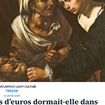
›
ATLANTICO-LIGHT
›
CULTURE
TRESOR
12 avril 2016
s d’euros dormait-elle dans