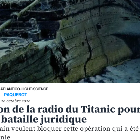
›
ATLANTICO-LIGHT
›
SCIENCE
PAQUEBOT
20 octobre 2020
on de la radio du Titanic pou
bataille juridique
in veulent bloquer cette opération qui a été
inie