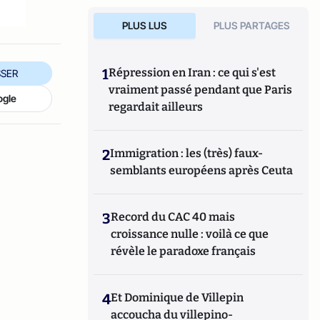
PLUS LUS
PLUS PARTAGES
1
Répression en Iran : ce qui s'est
SER
vraiment passé pendant que Paris
ogle
regardait ailleurs
2
Immigration : les (très) faux-
semblants européens après Ceuta
3
Record du CAC 40 mais
croissance nulle : voilà ce que
révèle le paradoxe français
4
Et Dominique de Villepin
accoucha du villepino-