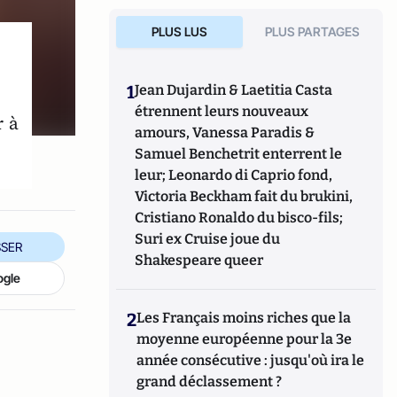
PLUS LUS
PLUS PARTAGES
1
Jean Dujardin & Laetitia Casta
étrennent leurs nouveaux
r à
amours, Vanessa Paradis &
Samuel Benchetrit enterrent le
leur; Leonardo di Caprio fond,
Victoria Beckham fait du brukini,
Cristiano Ronaldo du bisco-fils;
Suri ex Cruise joue du
SER
Shakespeare queer
ogle
2
Les Français moins riches que la
moyenne européenne pour la 3e
année consécutive : jusqu'où ira le
grand déclassement ?