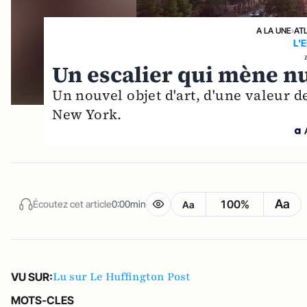
A LA UNE
›
AT
L'
Un escalier qui mène nu
Un nouvel objet d'art, d'une valeur de
New York.
Aa
100%
Écoutez cet article
0:00min
Aa
Lu sur Le Huffington Post
VU SUR:
MOTS-CLES