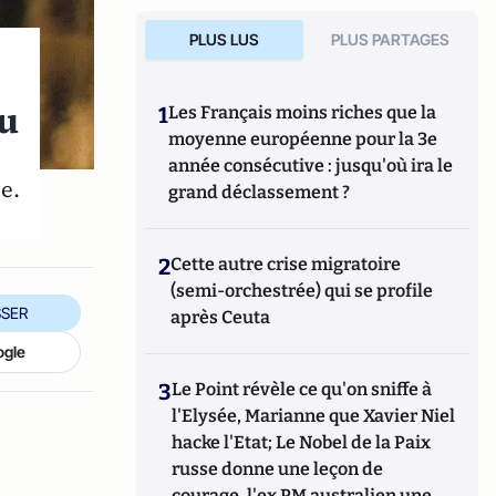
PLUS LUS
PLUS PARTAGES
du
1
Les Français moins riches que la
moyenne européenne pour la 3e
année consécutive : jusqu'où ira le
e.
grand déclassement ?
2
Cette autre crise migratoire
(semi-orchestrée) qui se profile
SER
après Ceuta
ogle
3
Le Point révèle ce qu'on sniffe à
l'Elysée, Marianne que Xavier Niel
hacke l'Etat; Le Nobel de la Paix
russe donne une leçon de
courage, l'ex PM australien une