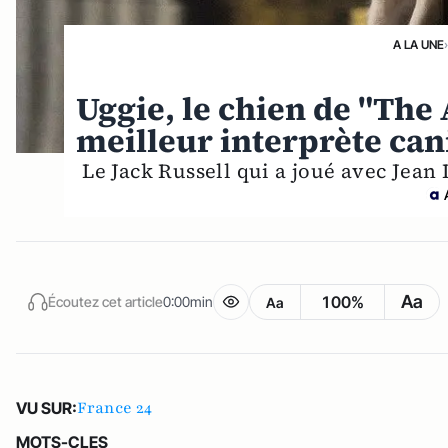
A LA UNE
Uggie, le chien de "The 
meilleur interprète can
Le Jack Russell qui a joué avec Jea
Aa
100%
Écoutez cet article
0:00min
Aa
France 24
VU SUR:
MOTS-CLES