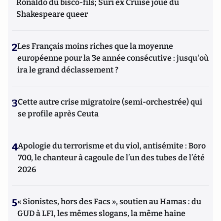
Ronaldo du bisco-fils; Suri ex Cruise joue du
Shakespeare queer
2
Les Français moins riches que la moyenne
européenne pour la 3e année consécutive : jusqu'où
ira le grand déclassement ?
3
Cette autre crise migratoire (semi-orchestrée) qui
se profile après Ceuta
4
Apologie du terrorisme et du viol, antisémite : Boro
700, le chanteur à cagoule de l’un des tubes de l’été
2026
5
« Sionistes, hors des Facs », soutien au Hamas : du
GUD à LFI, les mêmes slogans, la même haine