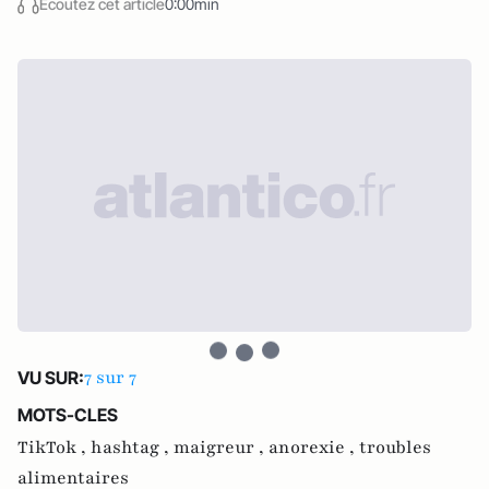
Écoutez cet article
0:00min
7 sur 7
VU SUR:
MOTS-CLES
TikTok ,
hashtag ,
maigreur ,
anorexie ,
troubles
alimentaires