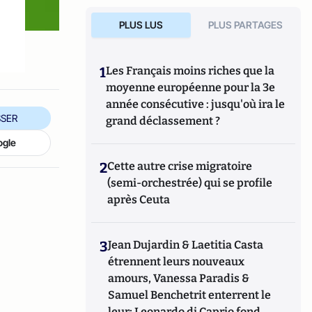
PLUS LUS
PLUS PARTAGES
1
Les Français moins riches que la
moyenne européenne pour la 3e
année consécutive : jusqu'où ira le
SER
grand déclassement ?
ogle
2
Cette autre crise migratoire
(semi-orchestrée) qui se profile
après Ceuta
3
Jean Dujardin & Laetitia Casta
étrennent leurs nouveaux
amours, Vanessa Paradis &
Samuel Benchetrit enterrent le
leur; Leonardo di Caprio fond,