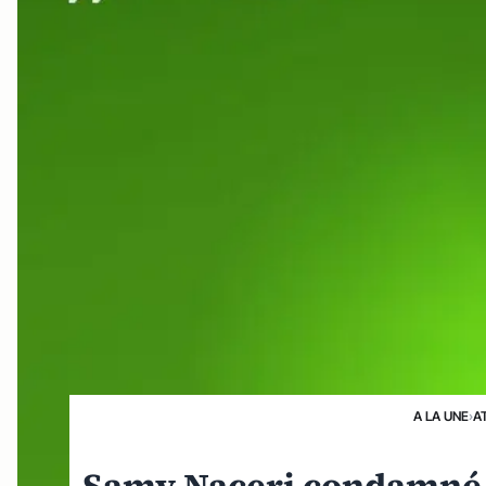
A LA UNE
›
A