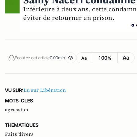
Samy Naceri condamné 
Inférieure à deux ans, cette condamn
éviter de retourner en prison.
Aa
100%
Écoutez cet article
0:00min
Aa
Lu sur Libération
VU SUR:
MOTS-CLES
agression
THEMATIQUES
Faits divers