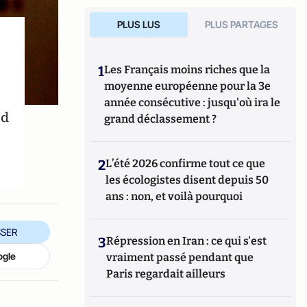
PLUS LUS
PLUS PARTAGES
1
Les Français moins riches que la
moyenne européenne pour la 3e
année consécutive : jusqu'où ira le
ld
grand déclassement ?
2
L’été 2026 confirme tout ce que
les écologistes disent depuis 50
ans : non, et voilà pourquoi
SER
3
Répression en Iran : ce qui s'est
ogle
vraiment passé pendant que
Paris regardait ailleurs