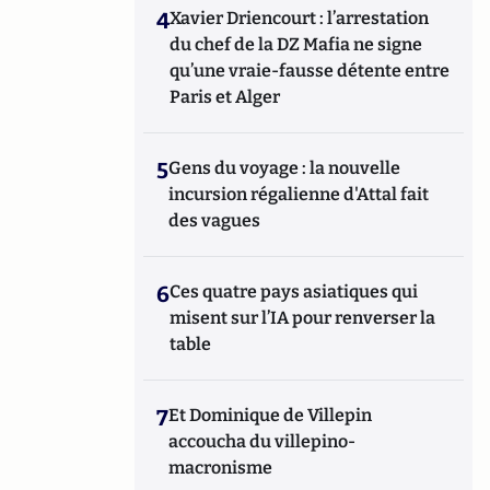
4
Xavier Driencourt : l’arrestation
du chef de la DZ Mafia ne signe
qu’une vraie-fausse détente entre
Paris et Alger
5
Gens du voyage : la nouvelle
incursion régalienne d'Attal fait
des vagues
6
Ces quatre pays asiatiques qui
misent sur l’IA pour renverser la
table
7
Et Dominique de Villepin
accoucha du villepino-
macronisme