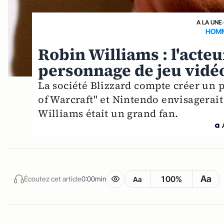
A LA UNE
HOMM
Robin Williams : l'acteu
personnage de jeu vidé
La société Blizzard compte créer un
of Warcraft" et Nintendo envisagerai
Williams était un grand fan.
Aa
100%
Écoutez cet article
0:00min
Aa