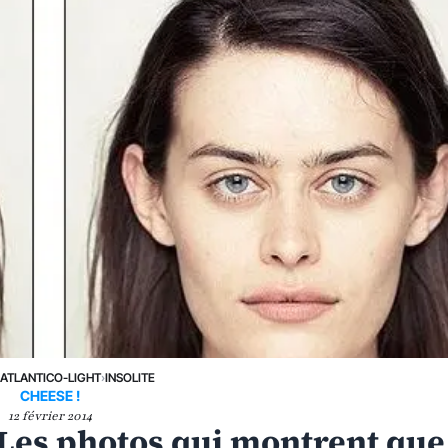
›
ATLANTICO-LIGHT
›
INSOLITE
CHEESE !
12 février 2014
? Les photos qui montrent que