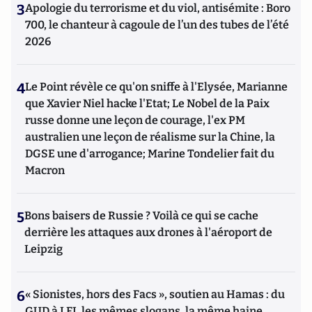
3
Apologie du terrorisme et du viol, antisémite : Boro
700, le chanteur à cagoule de l’un des tubes de l’été
2026
4
Le Point révèle ce qu'on sniffe à l'Elysée, Marianne
que Xavier Niel hacke l'Etat; Le Nobel de la Paix
russe donne une leçon de courage, l'ex PM
australien une leçon de réalisme sur la Chine, la
DGSE une d'arrogance; Marine Tondelier fait du
Macron
5
Bons baisers de Russie ? Voilà ce qui se cache
derrière les attaques aux drones à l'aéroport de
Leipzig
6
« Sionistes, hors des Facs », soutien au Hamas : du
GUD à LFI, les mêmes slogans, la même haine