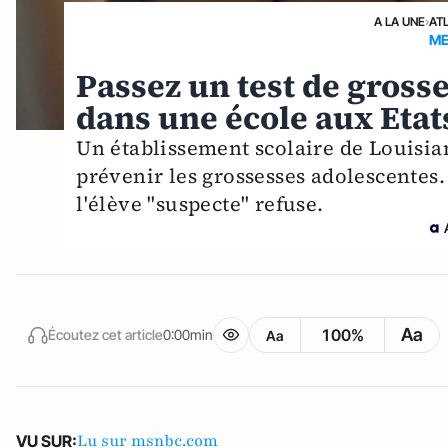
A LA UNE
›
AT
ME
Passez un test de grosse
dans une école aux Etat
Un établissement scolaire de Louisian
prévenir les grossesses adolescentes. U
l'élève "suspecte" refuse.
Aa
100%
Écoutez cet article
0:00min
Aa
Lu sur msnbc.com
VU SUR: