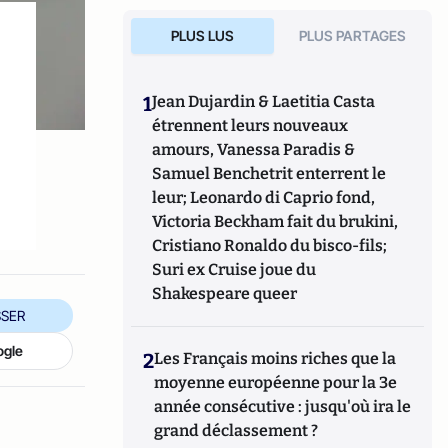
PLUS LUS
PLUS PARTAGES
1
Jean Dujardin & Laetitia Casta
étrennent leurs nouveaux
amours, Vanessa Paradis &
Samuel Benchetrit enterrent le
leur; Leonardo di Caprio fond,
Victoria Beckham fait du brukini,
Cristiano Ronaldo du bisco-fils;
Suri ex Cruise joue du
Shakespeare queer
SER
ogle
2
Les Français moins riches que la
moyenne européenne pour la 3e
année consécutive : jusqu'où ira le
grand déclassement ?