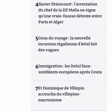
4
Xavier Driencourt : l’arrestation
du chef de la DZ Mafia ne signe
qu’une vraie-fausse détente entre
Paris et Alger
5
Gens du voyage : la nouvelle
incursion régalienne d'Attal fait
des vagues
6
Immigration : les (très) faux-
semblants européens après Ceuta
7
Et Dominique de Villepin
accoucha du villepino-
macronisme