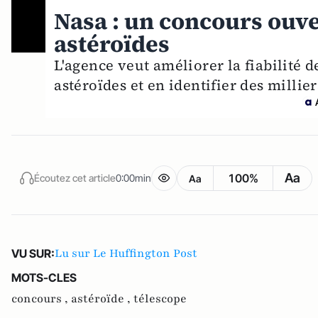
Nasa : un concours ouve
astéroïdes
L'agence veut améliorer la fiabilité d
astéroïdes et en identifier des millie
Aa
100%
Écoutez cet article
0:00min
Aa
Lu sur Le Huffington Post
VU SUR:
MOTS-CLES
concours ,
astéroïde ,
télescope