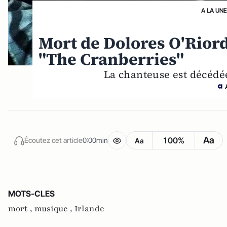
A LA UNE
Mort de Dolores O'Rior
"The Cranberries"
La chanteuse est décédée
Aa
100%
Écoutez cet article
0:00min
Aa
MOTS-CLES
mort ,
musique ,
Irlande