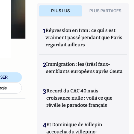
PLUS LUS
PLUS PARTAGES
1
Répression en Iran : ce qui s'est
vraiment passé pendant que Paris
regardait ailleurs
2
Immigration : les (très) faux-
semblants européens après Ceuta
SER
ogle
3
Record du CAC 40 mais
croissance nulle : voilà ce que
révèle le paradoxe français
4
Et Dominique de Villepin
accoucha du villepino-