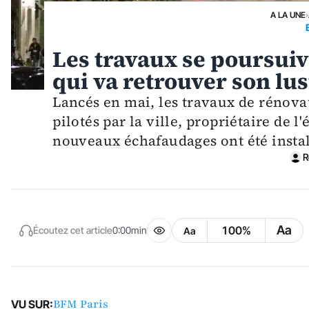
A LA UNE
›
Les travaux se poursuive
qui va retrouver son lus
Lancés en mai, les travaux de rénovat
pilotés par la ville, propriétaire de l
nouveaux échafaudages ont été install
R
Aa
100%
Écoutez cet article
0:00min
Aa
BFM Paris
VU SUR: