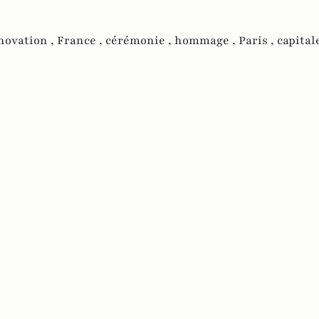
novation ,
France ,
cérémonie ,
hommage ,
Paris ,
capitale