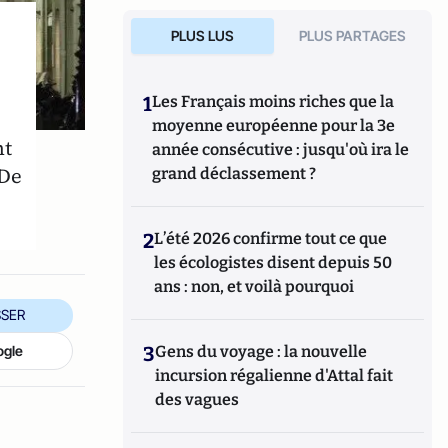
PLUS LUS
PLUS PARTAGES
1
Les Français moins riches que la
moyenne européenne pour la 3e
nt
année consécutive : jusqu'où ira le
 De
grand déclassement ?
2
L’été 2026 confirme tout ce que
les écologistes disent depuis 50
ans : non, et voilà pourquoi
SER
ogle
3
Gens du voyage : la nouvelle
incursion régalienne d'Attal fait
des vagues