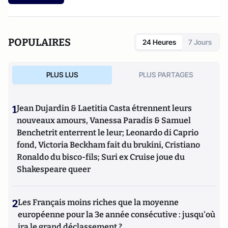
POPULAIRES
24 Heures
7 Jours
PLUS LUS
PLUS PARTAGES
1
Jean Dujardin & Laetitia Casta étrennent leurs
nouveaux amours, Vanessa Paradis & Samuel
Benchetrit enterrent le leur; Leonardo di Caprio
fond, Victoria Beckham fait du brukini, Cristiano
Ronaldo du bisco-fils; Suri ex Cruise joue du
Shakespeare queer
2
Les Français moins riches que la moyenne
européenne pour la 3e année consécutive : jusqu'où
ira le grand déclassement ?