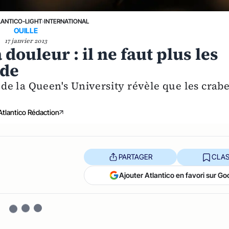
LANTICO-LIGHT
›
INTERNATIONAL
OUILLE
17 janvier 2013
douleur : il ne faut plus les
ude
e la Queen's University révèle que les crab
Atlantico Rédaction
PARTAGER
CLAS
Ajouter Atlantico en favori sur Go