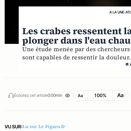
A LA UNE
›
AT
Les crabes ressentent la 
plonger dans l'eau cha
Une étude menée par des chercheurs d
sont capables de ressentir la douleur.
Aa
100%
Écoutez cet article
0:00min
Aa
Lu sur Le Figaro.fr
VU SUR: