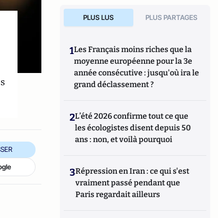
PLUS LUS
PLUS PARTAGES
1
Les Français moins riches que la
moyenne européenne pour la 3e
année consécutive : jusqu'où ira le
es
grand déclassement ?
2
L’été 2026 confirme tout ce que
les écologistes disent depuis 50
ans : non, et voilà pourquoi
SER
ogle
3
Répression en Iran : ce qui s'est
vraiment passé pendant que
Paris regardait ailleurs