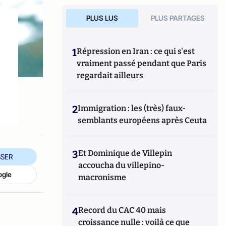
PLUS LUS
PLUS PARTAGES
1
Répression en Iran : ce qui s'est
vraiment passé pendant que Paris
regardait ailleurs
2
Immigration : les (très) faux-
semblants européens après Ceuta
3
Et Dominique de Villepin
SER
accoucha du villepino-
ogle
macronisme
4
Record du CAC 40 mais
croissance nulle : voilà ce que