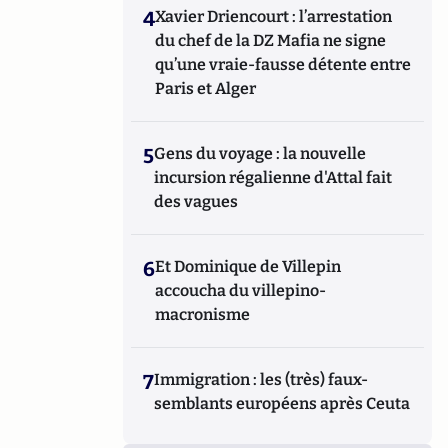
4
Xavier Driencourt : l’arrestation
du chef de la DZ Mafia ne signe
qu’une vraie-fausse détente entre
Paris et Alger
5
Gens du voyage : la nouvelle
incursion régalienne d'Attal fait
des vagues
6
Et Dominique de Villepin
accoucha du villepino-
macronisme
7
Immigration : les (très) faux-
semblants européens après Ceuta