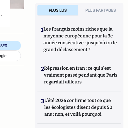
PLUS LUS
PLUS PARTAGES
.
1
Les Français moins riches que la
moyenne européenne pour la 3e
année consécutive : jusqu'où ira le
SER
grand déclassement ?
ogle
2
Répression en Iran : ce qui s'est
vraiment passé pendant que Paris
regardait ailleurs
3
L’été 2026 confirme tout ce que
les écologistes disent depuis 50
ans : non, et voilà pourquoi