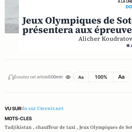
A LA UN
DO
Jeux Olympiques de Sotc
présentera aux épreuve
Alicher Koudratov 
Aa
100%
Écoutez cet article
0:00min
Aa
lu sur l'Avenir.net
VU SUR:
MOTS-CLES
Tadjikistan ,
chauffeur de taxi ,
Jeux Olympiques de So