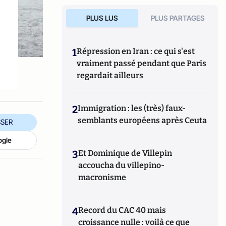
PLUS LUS
PLUS PARTAGES
1
Répression en Iran : ce qui s'est
vraiment passé pendant que Paris
regardait ailleurs
2
Immigration : les (très) faux-
semblants européens après Ceuta
SER
ogle
3
Et Dominique de Villepin
accoucha du villepino-
macronisme
4
Record du CAC 40 mais
croissance nulle : voilà ce que