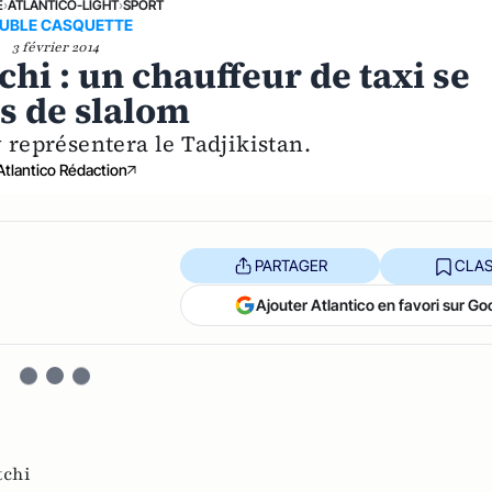
E
›
ATLANTICO-LIGHT
›
SPORT
UBLE CASQUETTE
3 février 2014
hi : un chauffeur de taxi se
s de slalom
représentera le Tadjikistan.
Atlantico Rédaction
PARTAGER
CLAS
Ajouter Atlantico en favori sur Go
tchi