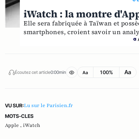
iWatch : la montre d'Ap
Elle sera fabriquée à Taïwan et possè
smartphones, croient savoir un analys
Aa
100%
Écoutez cet article
0:00min
Aa
Lu sur le Parisien.fr
VU SUR:
MOTS-CLES
Apple ,
iWatch