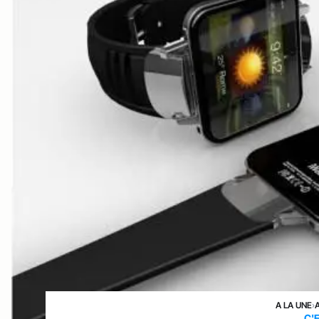
A LA UNE
›
C'