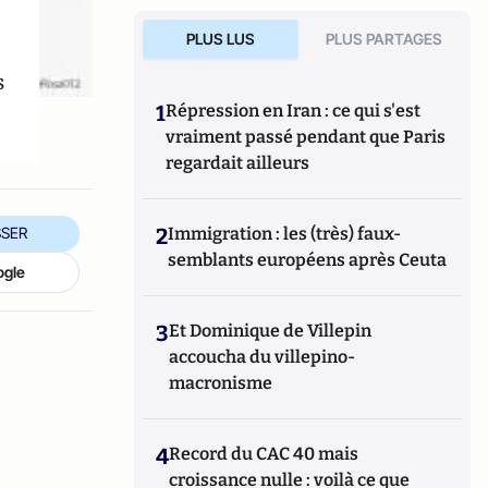
PLUS LUS
PLUS PARTAGES
s
1
Répression en Iran : ce qui s'est
vraiment passé pendant que Paris
regardait ailleurs
2
Immigration : les (très) faux-
SER
semblants européens après Ceuta
ogle
3
Et Dominique de Villepin
accoucha du villepino-
macronisme
4
Record du CAC 40 mais
croissance nulle : voilà ce que