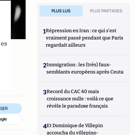
PLUS LUS
PLUS PARTAGES
1
Répression en Iran : ce qui s'est
vraiment passé pendant que Paris
les
regardait ailleurs
2
Immigration : les (très) faux-
semblants européens après Ceuta
3
Record du CAC 40 mais
croissance nulle : voilà ce que
révèle le paradoxe français
SER
ogle
4
Et Dominique de Villepin
accoucha du villepino-