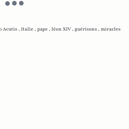
o Acutis ,
Italie ,
pape ,
léon XIV ,
guérisons ,
miracles