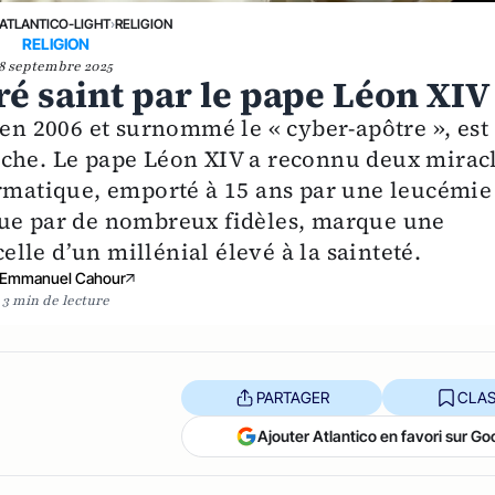
ATLANTICO-LIGHT
›
RELIGION
RELIGION
8 septembre 2025
ré saint par le pape Léon XIV
 en 2006 et surnommé le « cyber-apôtre », est
nche. Le pape Léon XIV a reconnu deux mirac
ormatique, emporté à 15 ans par une leucémie
due par de nombreux fidèles, marque une
celle d’un millénial élevé à la sainteté.
Emmanuel Cahour
3 min de lecture
PARTAGER
CLAS
Ajouter Atlantico en favori sur Go