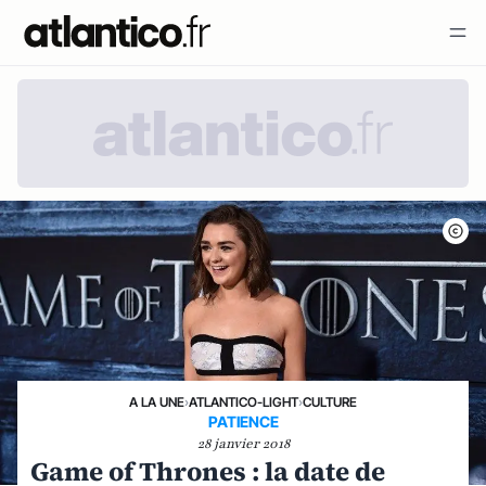
A LA UNE
›
ATLANTICO-LIGHT
›
CULTURE
PATIENCE
28 janvier 2018
Game of Thrones : la date de