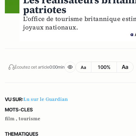
Les réalisateurs britann
patriotes
L'office de tourisme britannique esti
joyaux nationaux.
Aa
100%
Écoutez cet article
0:00min
Aa
Lu sur le Guardian
VU SUR:
MOTS-CLES
film ,
tourisme
THEMATIQUES