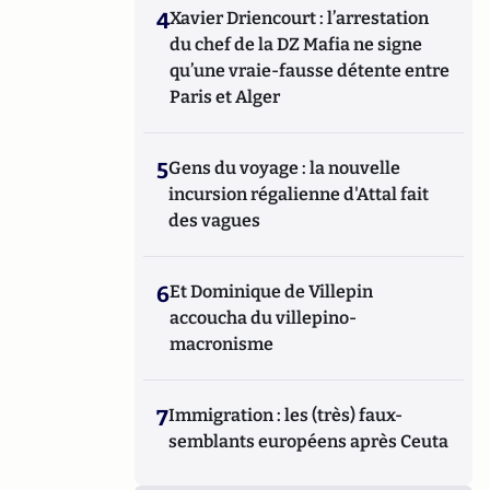
4
Xavier Driencourt : l’arrestation
du chef de la DZ Mafia ne signe
qu’une vraie-fausse détente entre
Paris et Alger
5
Gens du voyage : la nouvelle
incursion régalienne d'Attal fait
des vagues
6
Et Dominique de Villepin
accoucha du villepino-
macronisme
7
Immigration : les (très) faux-
semblants européens après Ceuta