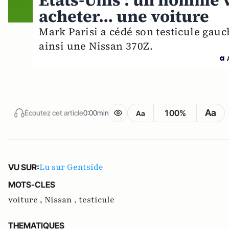
Etats-Unis : un homme v
acheter… une voiture
Mark Parisi a cédé son testicule gauc
ainsi une Nissan 370Z.
Aa
100%
Écoutez cet article
0:00min
Aa
Lu sur Gentside
VU SUR:
MOTS-CLES
voiture ,
Nissan ,
testicule
THEMATIQUES