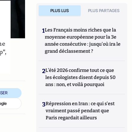
PLUS LUS
PLUS PARTAGES
1
Les Français moins riches que la
moyenne européenne pour la 3e
ne
année consécutive : jusqu'où ira le
p",
grand déclassement ?
2
L’été 2026 confirme tout ce que
les écologistes disent depuis 50
ans : non, et voilà pourquoi
SER
ogle
3
Répression en Iran : ce qui s'est
vraiment passé pendant que
Paris regardait ailleurs