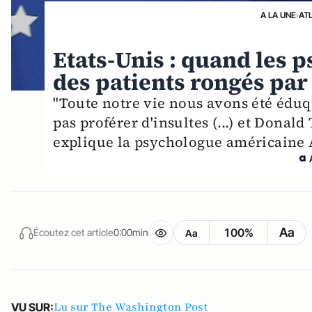
A LA UNE
›
AT
Etats-Unis : quand les 
des patients rongés par
"Toute notre vie nous avons été éduqu
pas proférer d'insultes (...) et Donal
explique la psychologue américaine A
Aa
100%
Écoutez cet article
0:00min
Aa
Lu sur The Washington Post
VU SUR: