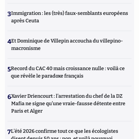
3
Immigration : les (très) faux-semblants européens
après Ceuta
4
Et Dominique de Villepin accoucha du villepino-
macronisme
5
Record du CAC 40 mais croissance nulle : voilà ce
que révèle le paradoxe français
6
Xavier Driencourt : l’arrestation du chef de la DZ
Mafia ne signe qu’une vraie-fausse détente entre
Paris et Alger
7
L’été 2026 confirme tout ce que les écologistes
disent depuis 50 ans : non, et voilà pourquoi