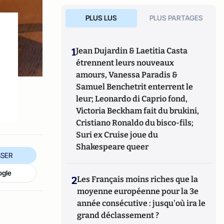
PLUS LUS
PLUS PARTAGES
1
Jean Dujardin & Laetitia Casta
étrennent leurs nouveaux
amours, Vanessa Paradis &
Samuel Benchetrit enterrent le
leur; Leonardo di Caprio fond,
Victoria Beckham fait du brukini,
Cristiano Ronaldo du bisco-fils;
Suri ex Cruise joue du
Shakespeare queer
SER
ogle
2
Les Français moins riches que la
moyenne européenne pour la 3e
année consécutive : jusqu'où ira le
grand déclassement ?