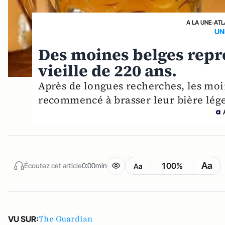
A LA UNE
›
ATL
UNE
Des moines belges repr
vieille de 220 ans.
Après de longues recherches, les mo
recommencé à brasser leur bière lég
Aa
100%
Écoutez cet article
0:00min
Aa
The Guardian
VU SUR: