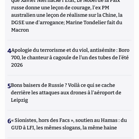
que Xavier Niel hacke l'Etat; Le Nobel de la Paix
russe donne une leçon de courage, l'ex PM
australien une leçon de réalisme sur la Chine, la
DGSE une d'arrogance; Marine Tondelier fait du
Macron
4
Apologie du terrorisme et du viol, antisémite : Boro
700, le chanteur à cagoule de l’un des tubes de l’été
2026
5
Bons baisers de Russie ? Voilà ce qui se cache
derrière les attaques aux drones à l'aéroport de
Leipzig
6
« Sionistes, hors des Facs », soutien au Hamas : du
GUD à LFI, les mêmes slogans, la même haine