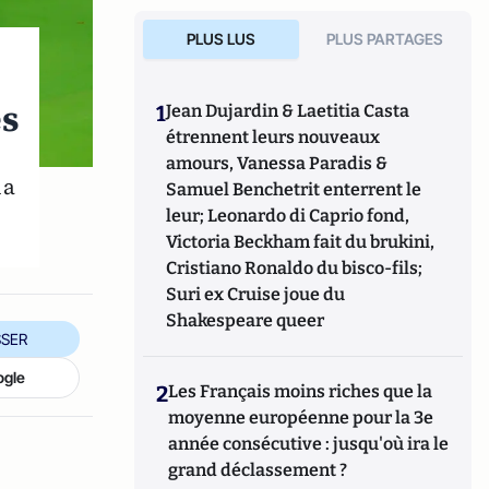
PLUS LUS
PLUS PARTAGES
es
1
Jean Dujardin & Laetitia Casta
étrennent leurs nouveaux
amours, Vanessa Paradis &
la
Samuel Benchetrit enterrent le
leur; Leonardo di Caprio fond,
Victoria Beckham fait du brukini,
Cristiano Ronaldo du bisco-fils;
Suri ex Cruise joue du
Shakespeare queer
SER
ogle
2
Les Français moins riches que la
moyenne européenne pour la 3e
année consécutive : jusqu'où ira le
grand déclassement ?