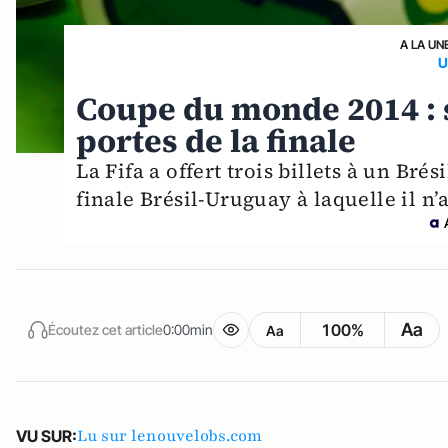
A LA UN
U
Coupe du monde 2014 : s
portes de la finale
La Fifa a offert trois billets à un Brés
finale Brésil-Uruguay à laquelle il n’a
Aa
100%
Écoutez cet article
0:00min
Aa
Lu sur lenouvelobs.com
VU SUR: