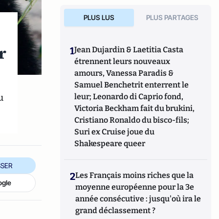
PLUS LUS
PLUS PARTAGES
r
1
Jean Dujardin & Laetitia Casta
étrennent leurs nouveaux
amours, Vanessa Paradis &
Samuel Benchetrit enterrent le
u
leur; Leonardo di Caprio fond,
Victoria Beckham fait du brukini,
Cristiano Ronaldo du bisco-fils;
Suri ex Cruise joue du
Shakespeare queer
SER
2
Les Français moins riches que la
ogle
moyenne européenne pour la 3e
année consécutive : jusqu'où ira le
grand déclassement ?