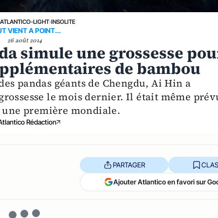
›
ATLANTICO-LIGHT
›
INSOLITE
T VIENT A POINT...
26 août 2014
nda simule une grossesse pou
supplémentaires de bambou
des pandas géants de Chengdu, Ai Hin a
rossesse le mois dernier. Il était même prév
, une première mondiale.
Atlantico Rédaction
PARTAGER
CLAS
Ajouter Atlantico en favori sur Go