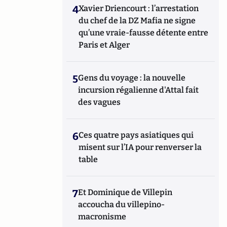
4
Xavier Driencourt : l’arrestation
du chef de la DZ Mafia ne signe
qu’une vraie-fausse détente entre
Paris et Alger
5
Gens du voyage : la nouvelle
incursion régalienne d'Attal fait
des vagues
6
Ces quatre pays asiatiques qui
misent sur l’IA pour renverser la
table
7
Et Dominique de Villepin
accoucha du villepino-
macronisme