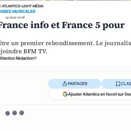
E
›
ATLANTICO-LIGHT
›
MÉDIA
AISES MUSICALES
14 mai 2018
France info et France 5 pour
ître un premier rebondissement. Le journalis
ejoindre BFM TV.
Atlantico Rédaction
PARTAGER
CLAS
Ajouter Atlantico en favori sur Go