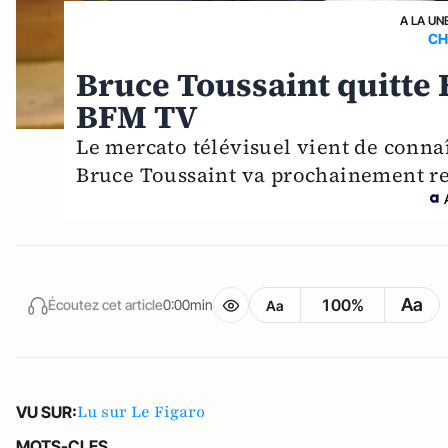
A LA UN
CH
Bruce Toussaint quitte 
BFM TV
Le mercato télévisuel vient de conna
Bruce Toussaint va prochainement r
Aa
100%
Écoutez cet article
0:00min
Aa
Lu sur Le Figaro
VU SUR:
MOTS-CLES