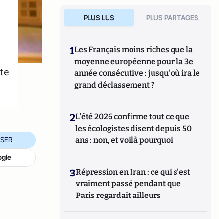
PLUS LUS
PLUS PARTAGES
1
Les Français moins riches que la
moyenne européenne pour la 3e
te
année consécutive : jusqu'où ira le
grand déclassement ?
2
L’été 2026 confirme tout ce que
les écologistes disent depuis 50
ans : non, et voilà pourquoi
SER
ogle
3
Répression en Iran : ce qui s'est
vraiment passé pendant que
Paris regardait ailleurs