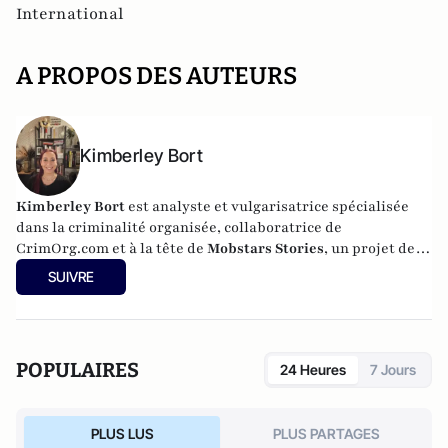
International
A PROPOS DES AUTEURS
Kimberley Bort
Kimberley Bort
est analyste et vulgarisatrice spécialisée
dans la criminalité organisée, collaboratrice de
CrimOrg.com et à la tête de
Mobstars Stories
, un projet de
contenus sur les réseaux sociaux qui explore les
SUIVRE
dynamiques du crime organisé et ses représentations.
POPULAIRES
24 Heures
7 Jours
PLUS LUS
PLUS PARTAGES