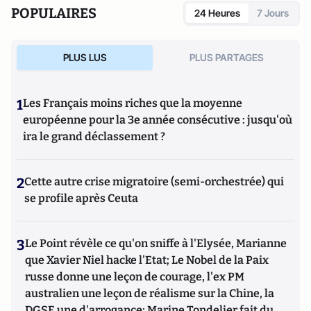
POPULAIRES
24 Heures
7 Jours
PLUS LUS
PLUS PARTAGES
1
Les Français moins riches que la moyenne
européenne pour la 3e année consécutive : jusqu'où
ira le grand déclassement ?
2
Cette autre crise migratoire (semi-orchestrée) qui
se profile après Ceuta
3
Le Point révèle ce qu'on sniffe à l'Elysée, Marianne
que Xavier Niel hacke l'Etat; Le Nobel de la Paix
russe donne une leçon de courage, l'ex PM
australien une leçon de réalisme sur la Chine, la
DGSE une d'arrogance; Marine Tondelier fait du