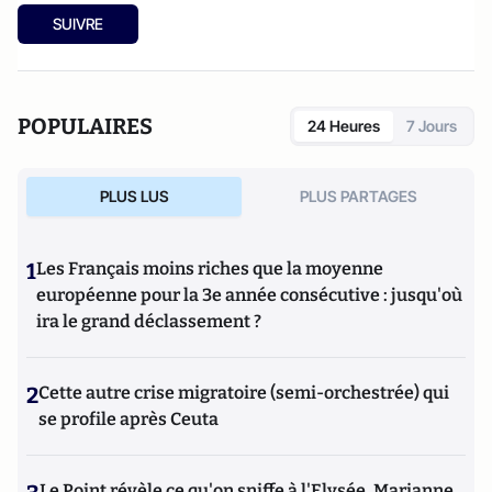
SUIVRE
POPULAIRES
24 Heures
7 Jours
PLUS LUS
PLUS PARTAGES
1
Les Français moins riches que la moyenne
européenne pour la 3e année consécutive : jusqu'où
ira le grand déclassement ?
2
Cette autre crise migratoire (semi-orchestrée) qui
se profile après Ceuta
Le Point révèle ce qu'on sniffe à l'Elysée, Marianne