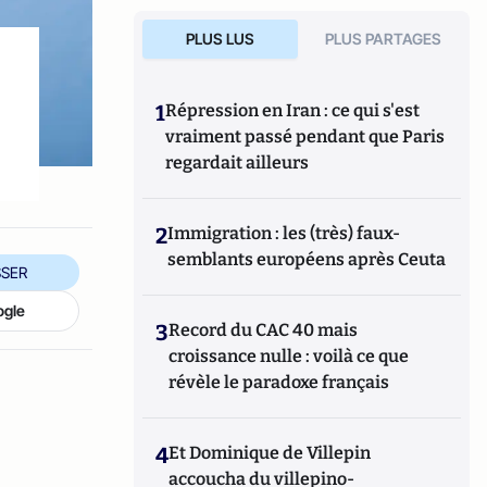
PLUS LUS
PLUS PARTAGES
1
Répression en Iran : ce qui s'est
vraiment passé pendant que Paris
regardait ailleurs
2
Immigration : les (très) faux-
semblants européens après Ceuta
SER
ogle
3
Record du CAC 40 mais
croissance nulle : voilà ce que
révèle le paradoxe français
4
Et Dominique de Villepin
accoucha du villepino-