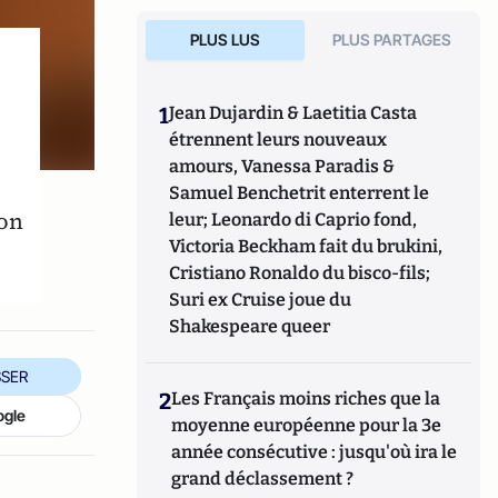
PLUS LUS
PLUS PARTAGES
1
Jean Dujardin & Laetitia Casta
étrennent leurs nouveaux
amours, Vanessa Paradis &
Samuel Benchetrit enterrent le
son
leur; Leonardo di Caprio fond,
Victoria Beckham fait du brukini,
Cristiano Ronaldo du bisco-fils;
Suri ex Cruise joue du
Shakespeare queer
SER
2
Les Français moins riches que la
ogle
moyenne européenne pour la 3e
année consécutive : jusqu'où ira le
grand déclassement ?